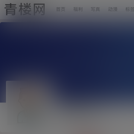
青楼网
首页
福利
写真
动漫
标
246202732
Lv0
0富
这个人很懒，什么都没有留下！