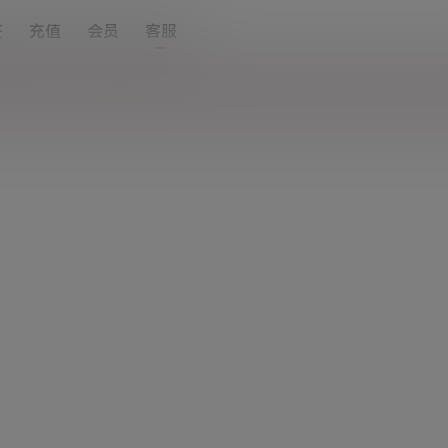
签
充值
会员
客服