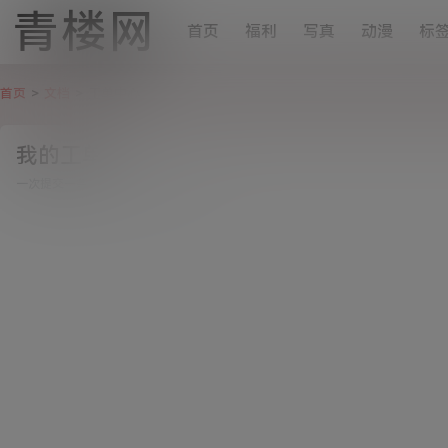
青楼网
首页
福利
写真
动漫
标
首页
>
文档
>
工单中心
我的工单
一次提交一条，回复之后可再次提交！