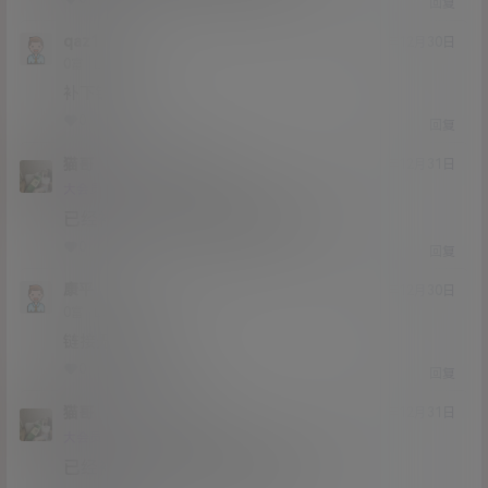
回复
qaz111
20年12月30日
Lv0
0富
补下链接。
0
0
回复
猫哥
qaz111
A
M
20年12月31日
@
Lv12
大会员
子爵
已经补好，请勿在线解压,各位大神
0
0
回复
康平
20年12月30日
Lv0
0富
链接无法访问啊
0
0
回复
猫哥
康平
A
M
20年12月31日
@
Lv12
大会员
子爵
已经补好，请勿在线解压,各位大神