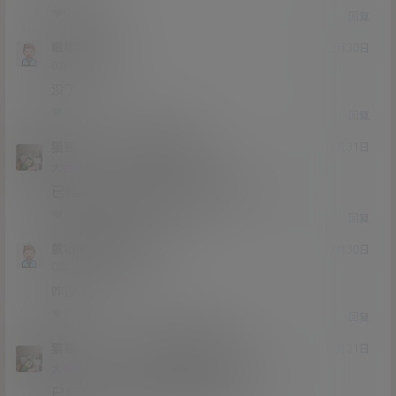
0
0
回复
哦哦哦哦哦
20年12月30日
Lv0
0富
没了，
0
0
回复
猫哥
哦哦哦哦哦
A
M
20年12月31日
@
Lv12
大会员
子爵
已经补好，请勿在线解压,各位大神
0
0
回复
就哈哈哈哈啦啦啦啦
20年12月30日
Lv0
0富
咋没了
0
0
回复
猫哥
就哈哈哈哈啦啦啦啦
A
M
20年12月31日
@
Lv12
大会员
子爵
已经补好，请勿在线解压,各位大神