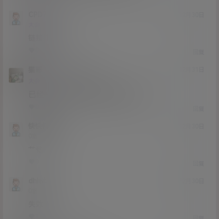
CPD7
20年12月30日
Lv0
大会员
0富
链接挂了
0
0
回复
猫哥
CPD7
A
M
20年12月31日
@
Lv12
大会员
子爵
已经补好，请勿在线解压,各位大神
0
0
回复
快快快卡卡
20年12月30日
Lv0
0富
艹他
0
0
回复
dhhvb
20年12月30日
Lv0
0富
失效了
1
0
回复