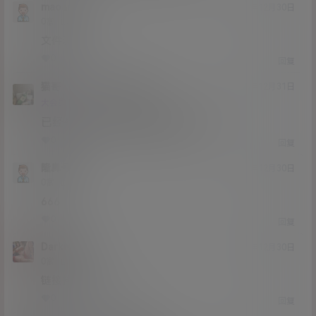
maoandi
20年12月30日
Lv0
0富
文件没了
0
0
回复
猫哥
maoandi
A
M
20年12月31日
@
Lv12
大会员
子爵
已经补好，请勿在线解压,各位大神
0
0
回复
隆鼻号
20年12月30日
Lv0
0富
666
0
0
回复
DarkMoon
20年12月30日
Lv0
0富
链接挂了，补档
0
0
回复