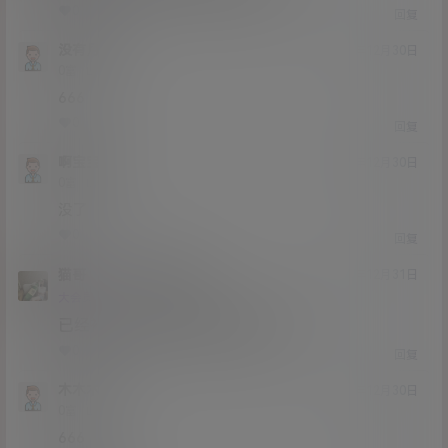
0
0
回复
没有月下
20年12月30日
Lv0
0富
666
0
0
回复
啊宝宝
20年12月30日
Lv0
0富
没了
0
0
回复
猫哥
啊宝宝
A
M
20年12月31日
@
Lv12
大会员
子爵
已经补好，请勿在线解压,各位大神
0
0
回复
木木木木
20年12月30日
Lv0
0富
666