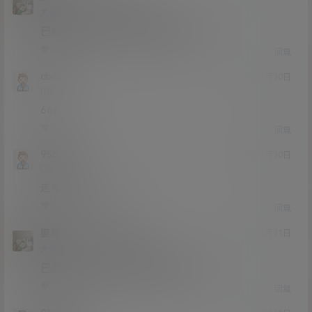
Lv12
大会员
子爵
已经补好，请勿在线解压,各位大神
0
0
回复
cbcb
20年12月30日
Lv0
0富
666
0
0
回复
958649
20年12月30日
Lv0
0富
连接炸了，补一下
0
0
回复
猫哥
958649
A
M
20年12月31日
@
Lv12
大会员
子爵
已经补好，请勿在线解压,各位大神
0
0
回复