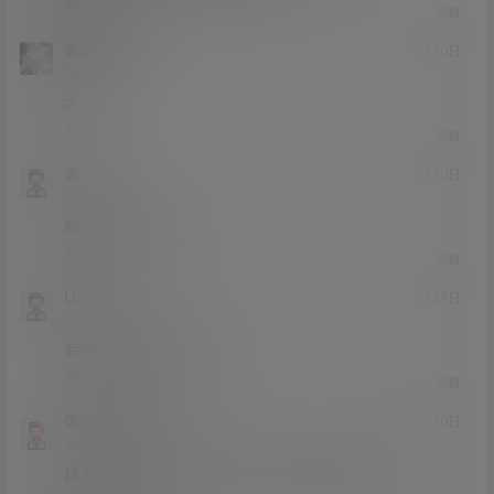
0
0
回复
芜湖aoligei
20年12月30日
Lv1
1富
大
0
0
回复
渣飞
20年12月30日
Lv0
0富
解压不了什么情况
0
0
回复
LUSE
20年12月29日
Lv5
5富
有事秘书干 没事干秘书
0
0
回复
0066
LUSE
@
20年12月30日
Lv2
2富
这样下去秘书怎么受得了？要可持续发展