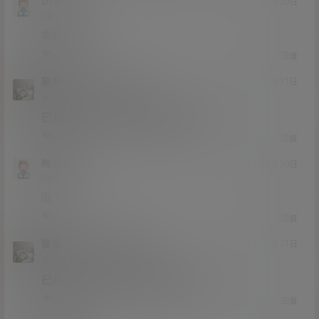
013qn
20年12月30日
Lv0
0富
求补连接
0
0
回复
猫哥
013qn
A
M
20年12月31日
@
Lv12
大会员
子爵
已经补好，请勿在线解压,各位大神
0
0
回复
梅开mk
20年12月30日
Lv0
0富
没了
0
0
回复
猫哥
梅开mk
A
M
20年12月31日
@
Lv12
大会员
子爵
已经补好，请勿在线解压,各位大神
0
0
回复