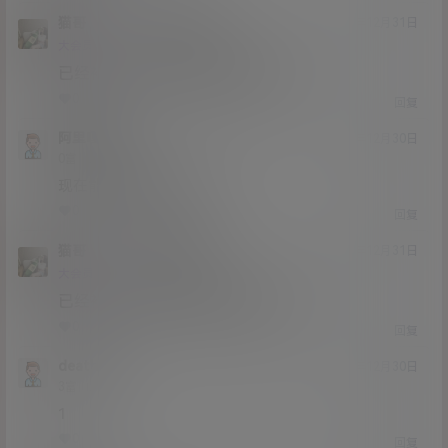
猫哥
794989163
A
M
20年12月31日
@
Lv12
大会员
子爵
已经补好，请勿在线解压,各位大神
0
0
回复
阿里嘎多
20年12月30日
Lv0
0富
现在能百度网盘下载吗
0
0
回复
猫哥
阿里嘎多
A
M
20年12月31日
@
Lv12
大会员
子爵
已经补好，请勿在线解压,各位大神
0
0
回复
death灭
20年12月30日
Lv3
3富
1
0
0
回复