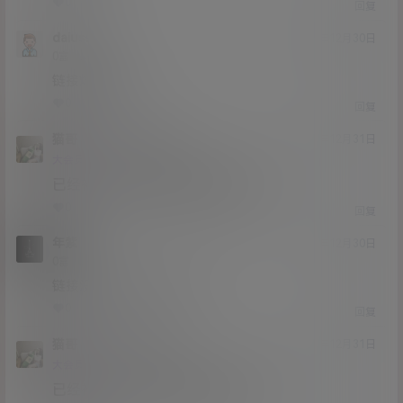
0
0
回复
daiuss
20年12月30日
Lv0
0富
链接炸了求补
0
0
回复
猫哥
daiuss
A
M
20年12月31日
@
Lv12
大会员
子爵
已经补好，请勿在线解压,各位大神
0
0
回复
年紫
20年12月30日
Lv0
0富
链接没了，可以补一下么
0
0
回复
猫哥
年紫
A
M
20年12月31日
@
Lv12
大会员
子爵
已经补好，请勿在线解压,各位大神