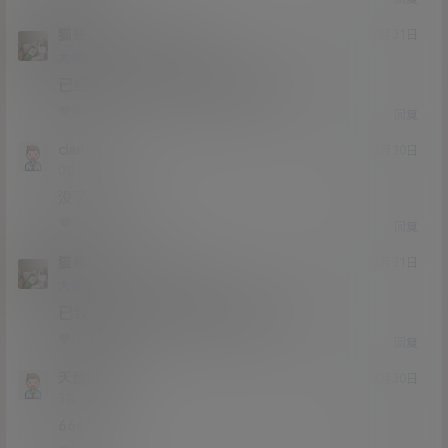
猫哥
dhhvb
A
M
20年12月31日
@
Lv12
大会员
子爵
已经补好，请勿在线解压,各位大神
0
0
回复
cian
20年12月30日
Lv0
0富
没了没了，补
0
0
回复
猫哥
cian
A
M
20年12月31日
@
Lv12
大会员
子爵
已经补好，请勿在线解压,各位大神
0
0
回复
天罡地煞
20年12月30日
Lv3
3富
666