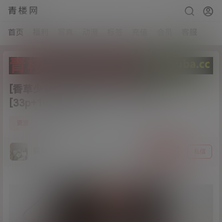
青楼网
首页
福利
写真
动漫
标签
充值
会员
客服
[香草少女M]12月新作-情欲贴身秘书
[33p+1v/760M]
5
资源
20年12月29日
猫哥
关注
私信