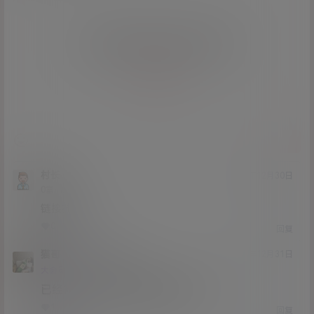
您必须登录或注册以后才能发表评论
登录
提交
村长
20年12月30日
Lv0
0富
链接挂了
0
0
回复
猫哥
村长
A
M
20年12月31日
@
Lv12
大会员
子爵
已经补好，请勿在线解压,各位大神
1
0
回复