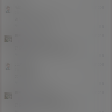
毛线
20年12月30日
Lv0
0富
钱花了，文件被取消了？？？？？
0
0
回复
猫哥
毛线
A
M
20年12月31日
@
Lv12
大会员
子爵
已经补好，请勿在线解压,各位大神
0
0
回复
ctx96998
20年12月30日
Lv1
1富
文件已被取消？
0
0
回复
猫哥
ctx96998
A
M
20年12月31日
@
Lv12
大会员
子爵
已经补好，请勿在线解压,各位大神
0
0