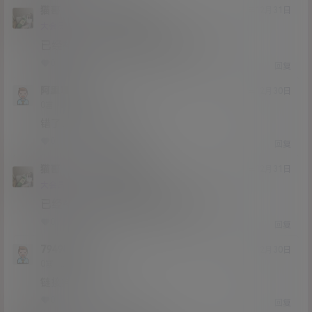
猫哥
DarkMoon
A
M
20年12月31日
@
Lv12
大会员
子爵
已经补好，请勿在线解压,各位大神
0
0
回复
阿里嘎多
20年12月30日
Lv0
0富
错了，能迅雷下载吗
0
0
回复
猫哥
阿里嘎多
A
M
20年12月31日
@
Lv12
大会员
子爵
已经补好，请勿在线解压,各位大神
0
0
回复
794989163
20年12月30日
Lv0
0富
链接挂了，补一下
0
0
回复