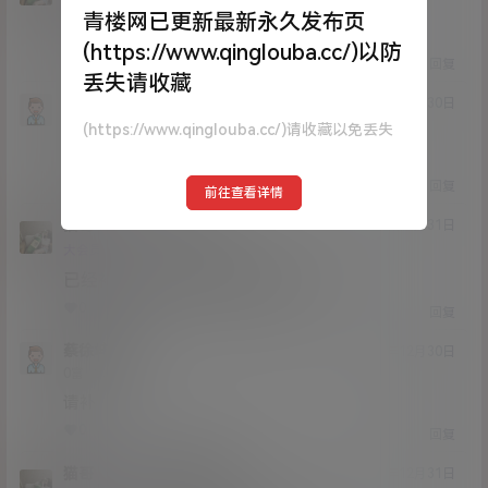
Lv12
大会员
子爵
青楼网已更新最新永久发布页
已经补好，请勿在线解压,各位大神
(https://www.qinglouba.cc/)以防
0
0
回复
丢失请收藏
wuwuu
20年12月30日
Lv0
0富
(https://www.qinglouba.cc/)请收藏以免丢失
怎么一来文件就没了
0
0
回复
前往查看详情
猫哥
wuwuu
A
M
20年12月31日
@
Lv12
大会员
子爵
已经补好，请勿在线解压,各位大神
0
0
回复
蔡徐坤呢
20年12月30日
Lv0
0富
请补
0
0
回复
猫哥
蔡徐坤呢
A
M
20年12月31日
@