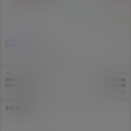
1.00
￥
5
0
海报分享
收藏
新作
秘书
香草少女
资源
资源
隔壁小姐姐-格子死库水
米线 - 圣诞特辑
[37p+1v/444M]
[39P+1V/428MB]
2020-12-29 14:55:31
2020-12-31 11:52:00
113 条回复
A
M
作品作者
管理员
欢迎您，新朋友，感谢参与互动！
确认修改