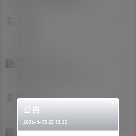
0
0
回复
wawhm
20年12月30日
Lv0
0富
分享取消
是什么
0
0
回复
猫哥
wawhm
A
M
20年12月31日
@
Lv12
大会员
子爵
已经补好，请勿在线解压,各位大神
0
0
回复
哇咔咔丫
20年12月30日
×
Lv0
0富
公告
哪个sb在线解压了
0
0
回复
2026-4-25 23:13:22
猫哥
哇咔咔丫
A
M
20年12月31日
@